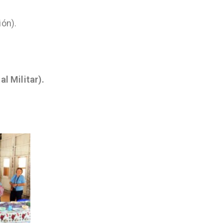
ón).
l Militar).