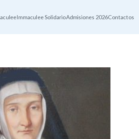
aculee
Immaculee Solidario
Admisiones 2026
Contactos