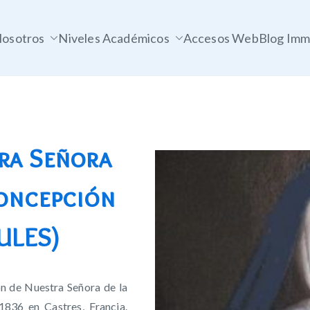
osotros
Niveles Académicos
Accesos Web
Blog Imm
ra Señora
Concepción
ULES)
ón de Nuestra Señora de la
836 en Castres, Francia.