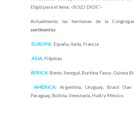
Eligió para el lema: «SOLO DIOS”.–
Actualmente, las hermanas de la Congreg
continentes
:
EUROPA
:
España, Italia, Francia
ASIA:
Filipinas
ÁFRICA:
Benin, Senegal, Burkina Fasso, Guinea B
AMÉRICA:
Argentina, Uruguay, Brasil (Sa
Paraguay, Bolivia, Venezuela, Haití y México.